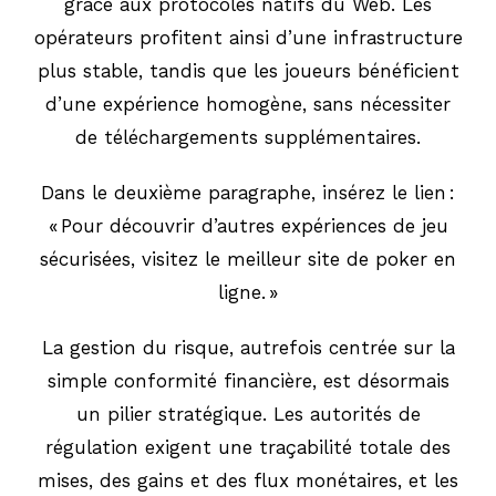
grâce aux protocoles natifs du Web. Les
Contact Us
opérateurs profitent ainsi d’une infrastructure
plus stable, tandis que les joueurs bénéficient
Client Login
d’une expérience homogène, sans nécessiter
de téléchargements supplémentaires.
Dans le deuxième paragraphe, insérez le lien :
« Pour découvrir d’autres expériences de jeu
sécurisées, visitez le
meilleur site de poker en
ligne
. »
La gestion du risque, autrefois centrée sur la
simple conformité financière, est désormais
un pilier stratégique. Les autorités de
régulation exigent une traçabilité totale des
mises, des gains et des flux monétaires, et les