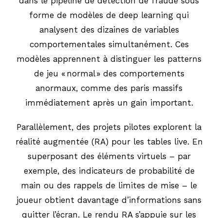
dans le pipeline de détection de fraude sous
forme de modèles de deep learning qui
analysent des dizaines de variables
comportementales simultanément. Ces
modèles apprennent à distinguer les patterns
de jeu « normal » des comportements
anormaux, comme des paris massifs
immédiatement après un gain important.
Parallèlement, des projets pilotes explorent la
réalité augmentée (RA) pour les tables live. En
superposant des éléments virtuels – par
exemple, des indicateurs de probabilité de
main ou des rappels de limites de mise – le
joueur obtient davantage d’informations sans
quitter l’écran. Le rendu RA s’appuie sur les