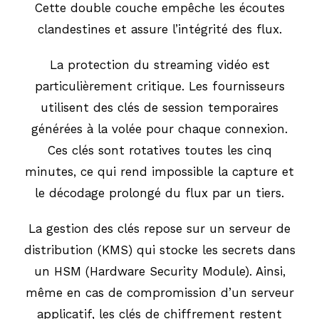
Cette double couche empêche les écoutes
clandestines et assure l’intégrité des flux.
La protection du streaming vidéo est
particulièrement critique. Les fournisseurs
utilisent des clés de session temporaires
générées à la volée pour chaque connexion.
Ces clés sont rotatives toutes les cinq
minutes, ce qui rend impossible la capture et
le décodage prolongé du flux par un tiers.
La gestion des clés repose sur un serveur de
distribution (KMS) qui stocke les secrets dans
un HSM (Hardware Security Module). Ainsi,
même en cas de compromission d’un serveur
applicatif, les clés de chiffrement restent