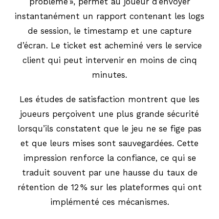
problème », permet au joueur d’envoyer
instantanément un rapport contenant les logs
de session, le timestamp et une capture
d’écran. Le ticket est acheminé vers le service
client qui peut intervenir en moins de cinq
minutes.
Les études de satisfaction montrent que les
joueurs perçoivent une plus grande sécurité
lorsqu’ils constatent que le jeu ne se fige pas
et que leurs mises sont sauvegardées. Cette
impression renforce la confiance, ce qui se
traduit souvent par une hausse du taux de
rétention de 12 % sur les plateformes qui ont
implémenté ces mécanismes.