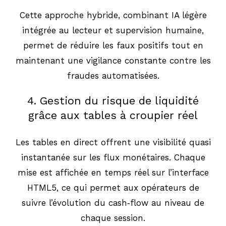
Cette approche hybride, combinant IA légère
intégrée au lecteur et supervision humaine,
permet de réduire les faux positifs tout en
maintenant une vigilance constante contre les
fraudes automatisées.
4. Gestion du risque de liquidité
grâce aux tables à croupier réel
Les tables en direct offrent une visibilité quasi
instantanée sur les flux monétaires. Chaque
mise est affichée en temps réel sur l’interface
HTML5, ce qui permet aux opérateurs de
suivre l’évolution du cash‑flow au niveau de
chaque session.