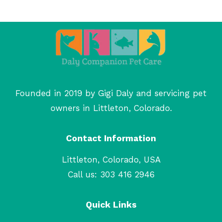
Founded in 2019 by Gigi Daly and servicing pet
owners in Littleton, Colorado.
Contact Information
Littleton, Colorado, USA
Call us: 303 416 2946
Quick Links