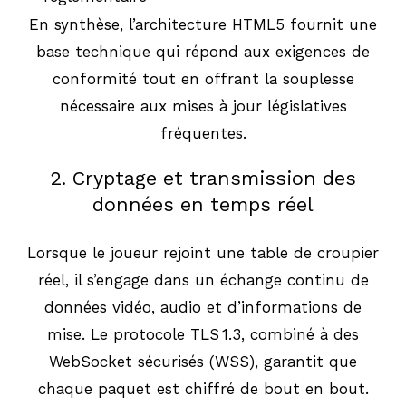
En synthèse, l’architecture HTML5 fournit une
base technique qui répond aux exigences de
conformité tout en offrant la souplesse
nécessaire aux mises à jour législatives
fréquentes.
2. Cryptage et transmission des
données en temps réel
Lorsque le joueur rejoint une table de croupier
réel, il s’engage dans un échange continu de
données vidéo, audio et d’informations de
mise. Le protocole TLS 1.3, combiné à des
WebSocket sécurisés (WSS), garantit que
chaque paquet est chiffré de bout en bout.