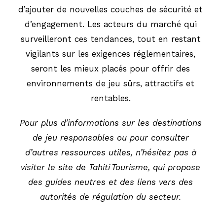
d’ajouter de nouvelles couches de sécurité et
d’engagement. Les acteurs du marché qui
surveilleront ces tendances, tout en restant
vigilants sur les exigences réglementaires,
seront les mieux placés pour offrir des
environnements de jeu sûrs, attractifs et
rentables.
Pour plus d’informations sur les destinations
de jeu responsables ou pour consulter
d’autres ressources utiles, n’hésitez pas à
visiter le site de Tahiti Tourisme, qui propose
des guides neutres et des liens vers des
autorités de régulation du secteur.