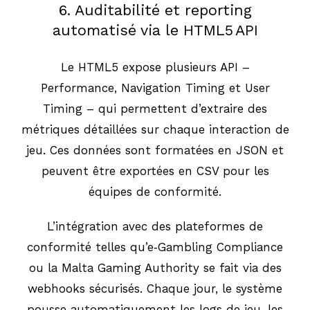
6. Auditabilité et reporting
automatisé via le HTML5 API
Le HTML5 expose plusieurs API –
Performance, Navigation Timing et User
Timing – qui permettent d’extraire des
métriques détaillées sur chaque interaction de
jeu. Ces données sont formatées en JSON et
peuvent être exportées en CSV pour les
équipes de conformité.
L’intégration avec des plateformes de
conformité telles qu’e‑Gambling Compliance
ou la Malta Gaming Authority se fait via des
webhooks sécurisés. Chaque jour, le système
pousse automatiquement les logs de jeu, les