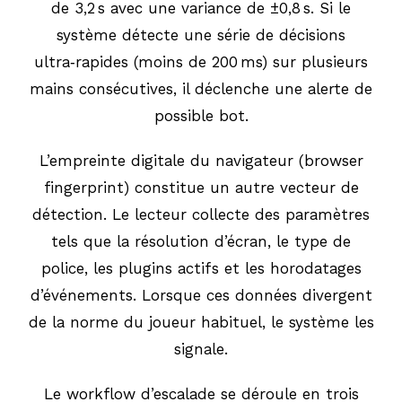
de 3,2 s avec une variance de ±0,8 s. Si le
système détecte une série de décisions
ultra‑rapides (moins de 200 ms) sur plusieurs
mains consécutives, il déclenche une alerte de
possible bot.
L’empreinte digitale du navigateur (browser
fingerprint) constitue un autre vecteur de
détection. Le lecteur collecte des paramètres
tels que la résolution d’écran, le type de
police, les plugins actifs et les horodatages
d’événements. Lorsque ces données divergent
de la norme du joueur habituel, le système les
signale.
Le workflow d’escalade se déroule en trois