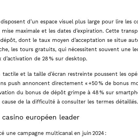
 disposent d’un espace visuel plus large pour lire les 
e mise maximale et les dates d’expiration. Cette transp
 dépôt, dont le taux moyen d’acceptation se situe aut
che, les tours gratuits, qui nécessitent souvent une le
x d’activation de 28 % sur desktop.
 tactile et la taille d’écran restreinte poussent les opé
ons push annoncent directement « +50 % de bonus mobile
ivation du bonus de dépôt grimpe à 48 % sur smartpho
 cause de la difficulté à consulter les termes détaillés.
 casino européen leader
cé une campagne multicanal en juin 2024 :