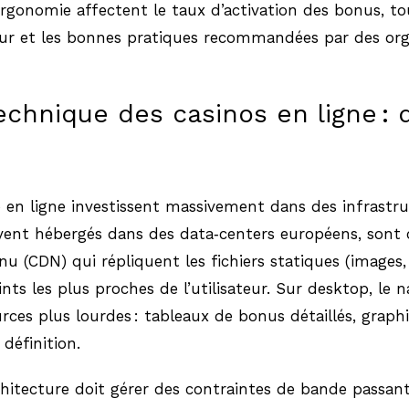
ergonomie affectent le taux d’activation des bonus, to
ueur et les bonnes pratiques recommandées par des o
echnique des casinos en ligne : 
 en ligne investissent massivement dans des infrastru
uvent hébergés dans des data‑centers européens, sont
nu (CDN) qui répliquent les fichiers statiques (images,
nts les plus proches de l’utilisateur. Sur desktop, le 
ces plus lourdes : tableaux de bonus détaillés, graph
définition.
itecture doit gérer des contraintes de bande passante