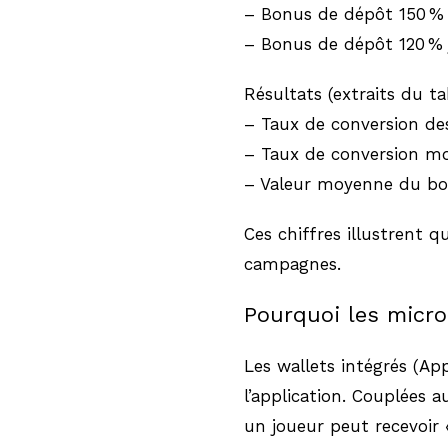
– Bonus de dépôt 150 %
– Bonus de dépôt 120 % j
Résultats (extraits du ta
– Taux de conversion desk
– Taux de conversion mobi
– Valeur moyenne du bonu
Ces chiffres illustrent 
campagnes.
Pourquoi les micro
Les wallets intégrés (Ap
l’application. Couplées a
un joueur peut recevoir «