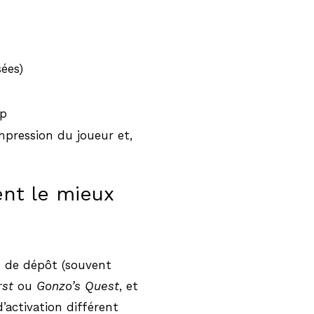
ées)
pp
pression du joueur et,
ent le mieux
us de dépôt (souvent
rst
ou
Gonzo’s Quest
, et
’activation différent