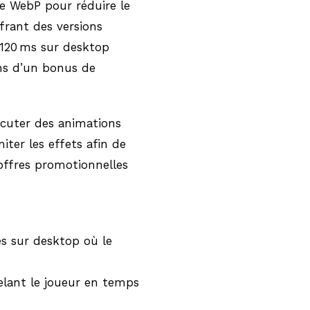
ge WebP pour réduire le
frant des versions
 120 ms sur desktop
ons d’un bonus de
cuter des animations
ter les effets afin de
 offres promotionnelles
les sur desktop où le
elant le joueur en temps