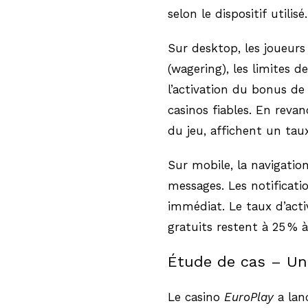
selon le dispositif utilisé.
Sur desktop, les joueurs
(wagering), les limites d
l’activation du bonus de
casinos fiables. En revan
du jeu, affichent un tau
Sur mobile, la navigation
messages. Les notificati
immédiat. Le taux d’act
gratuits restent à 25 % à
Étude de cas – Un
Le casino
EuroPlay
a lan