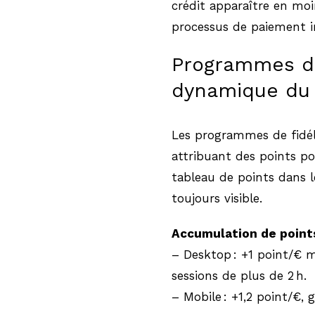
crédit apparaître en moi
processus de paiement im
Programmes de 
dynamique du 
Les programmes de fidéli
attribuant des points p
tableau de points dans l
toujours visible.
Accumulation de point
– Desktop : +1 point/€ 
sessions de plus de 2 h.
– Mobile : +1,2 point/€, 