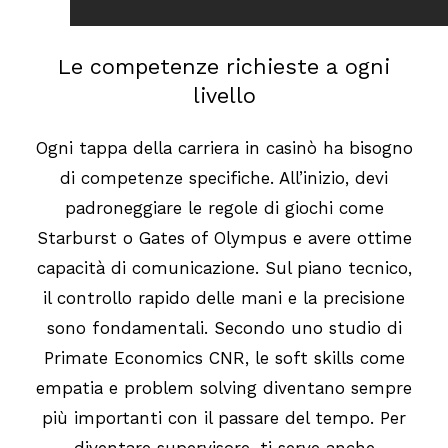
Le competenze richieste a ogni
livello
Ogni tappa della carriera in casinò ha bisogno
di competenze specifiche. All’inizio, devi
padroneggiare le regole di giochi come
Starburst o Gates of Olympus e avere ottime
capacità di comunicazione. Sul piano tecnico,
il controllo rapido delle mani e la precisione
sono fondamentali. Secondo uno studio di
Primate Economics CNR
, le soft skills come
empatia e problem solving diventano sempre
più importanti con il passare del tempo. Per