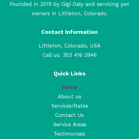
Founded in 2019 by Gigi Daly and servicing pet
owners in Littleton, Colorado.
Contact Information
Littleton, Colorado, USA
Call us: 303 416 2946
Quick Links
Home
About us
Services/Rates
Contact Us
Service Areas
Testimonials