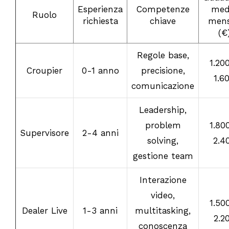
Esperienza
Competenze
med
Ruolo
richiesta
chiave
mens
(€
Regole base,
1.20
Croupier
0-1 anno
precisione,
1.6
comunicazione
Leadership,
problem
1.80
Supervisore
2-4 anni
solving,
2.4
gestione team
Interazione
video,
1.50
Dealer Live
1-3 anni
multitasking,
2.2
conoscenza