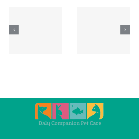
Проверка
cw-check-
публикации ·
https://test.com/
2026-07-20