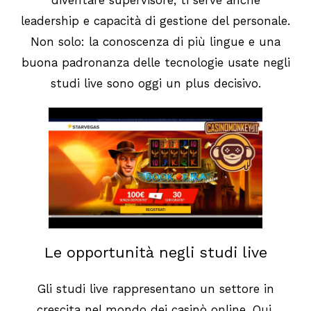
diventare supervisore, ti serve anche
leadership e capacità di gestione del personale.
Non solo: la conoscenza di più lingue e una
buona padronanza delle tecnologie usate negli
studi live sono oggi un plus decisivo.
Le opportunità negli studi live
Gli studi live rappresentano un settore in
crescita nel mondo dei casinò online. Qui,